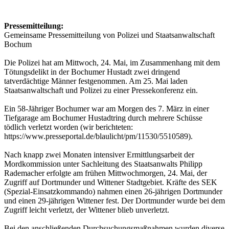
Pressemitteilung:
Gemeinsame Pressemitteilung von Polizei und Staatsanwaltschaft
Bochum
Die Polizei hat am Mittwoch, 24. Mai, im Zusammenhang mit dem
Tötungsdelikt in der Bochumer Hustadt zwei dringend
tatverdächtige Männer festgenommen. Am 25. Mai laden
Staatsanwaltschaft und Polizei zu einer Pressekonferenz ein.
Ein 58-Jähriger Bochumer war am Morgen des 7. März in einer
Tiefgarage am Bochumer Hustadtring durch mehrere Schüsse
tödlich verletzt worden (wir berichteten:
https://www.presseportal.de/blaulicht/pm/11530/5510589).
Nach knapp zwei Monaten intensiver Ermittlungsarbeit der
Mordkommission unter Sachleitung des Staatsanwalts Philipp
Rademacher erfolgte am frühen Mittwochmorgen, 24. Mai, der
Zugriff auf Dortmunder und Wittener Stadtgebiet. Kräfte des SEK
(Spezial-Einsatzkommando) nahmen einen 26-jährigen Dortmunder
und einen 29-jährigen Wittener fest. Der Dortmunder wurde bei dem
Zugriff leicht verletzt, der Wittener blieb unverletzt.
Bei den anschließenden Durchsuchungsmaßnahmen wurden diverse